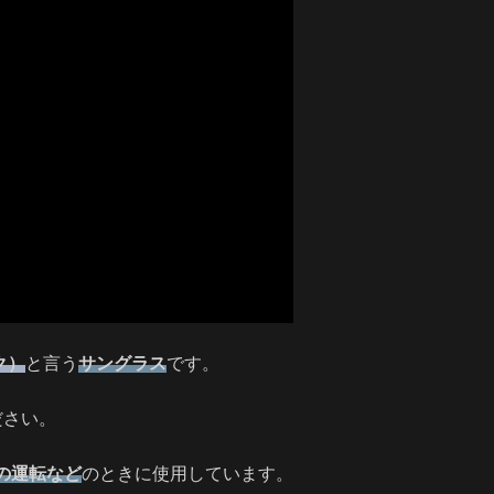
ク）
と言う
サングラス
です。
ださい。
の運転など
のときに使用しています。