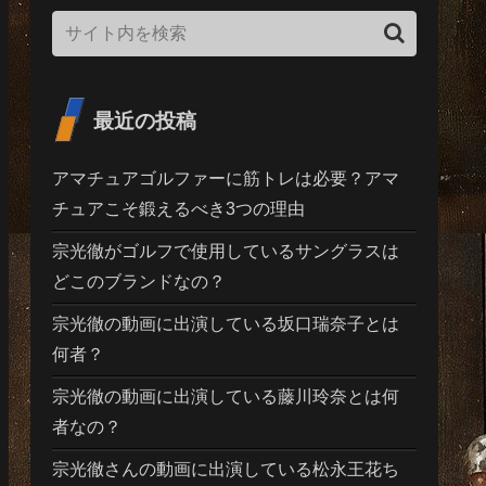
最近の投稿
アマチュアゴルファーに筋トレは必要？アマ
チュアこそ鍛えるべき3つの理由
宗光徹がゴルフで使用しているサングラスは
どこのブランドなの？
宗光徹の動画に出演している坂口瑞奈子とは
何者？
宗光徹の動画に出演している藤川玲奈とは何
者なの？
宗光徹さんの動画に出演している松永王花ち