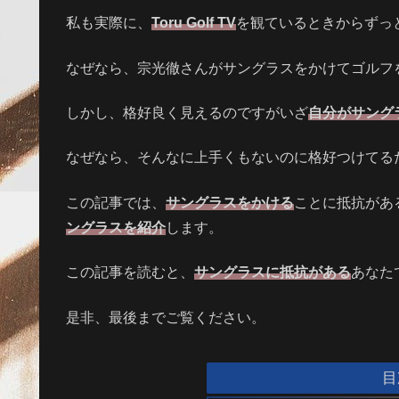
私も実際に、
Toru Golf TV
を観ているときからずっ
なぜなら、宗光徹さんがサングラスをかけてゴルフ
しかし、格好良く見えるのですがいざ
自分がサング
なぜなら、そんなに上手くもないのに格好つけてる
この記事では、
サングラスをかける
ことに抵抗があ
ングラスを紹介
します。
この記事を読むと、
サングラスに抵抗がある
あなた
是非、最後までご覧ください。
目