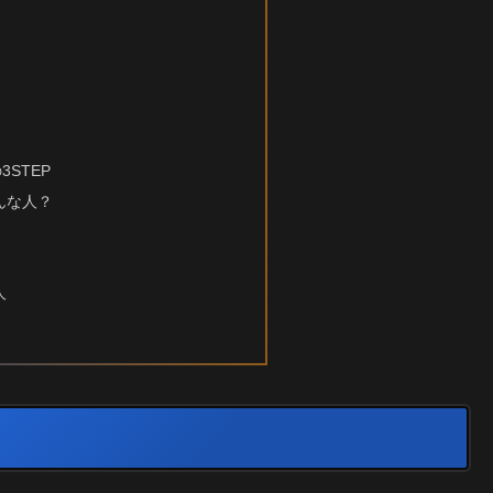
STEP
んな人？
人