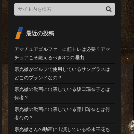
最近の投稿
アマチュアゴルファーに筋トレは必要？アマ
チュアこそ鍛えるべき3つの理由
宗光徹がゴルフで使用しているサングラスは
どこのブランドなの？
宗光徹の動画に出演している坂口瑞奈子とは
何者？
宗光徹の動画に出演している藤川玲奈とは何
者なの？
宗光徹さんの動画に出演している松永王花ち