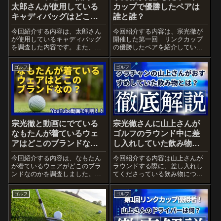
太郎さんが使用している
カップで優勝したペアは
キャディバッグはどこの
誰と誰？
ブランド？
今回紹介する内容は、太郎さん
今回紹介する内容は、宗光徹が
が使用しているキャディバッグ
開催した第一回 リンクカップ
を調査した内容です。また、太
の優勝したペアを紹介していま
郎さんはどんな人なのかも調査
す。是非、最後までご覧くださ
しました。是非、最後までご覧
い。
ゴルフ
ゴルフ
ください。
宗光徹と動画にでている
宗光徹さんに山上さんが
なもたんが着ているウェ
ゴルフのラウンド中に差
アはどこのブランドな
し入れしていた飲み物と
の？
は？
今回紹介する内容は、なもたん
今回紹介する内容は山上さんが
が着ているウェアがどこのブラ
ラウンドする際に、差し入れし
ンドなのかを調査しました。是
てくださっている飲み物につい
非、最後までご覧ください。
て調査しました。私も実際に、
ラウンドするときに飲むように
ゴルフ
ゴルフ
なって後半もばてずにラウンド
できるようになりました。是
非、試してみて下さい。